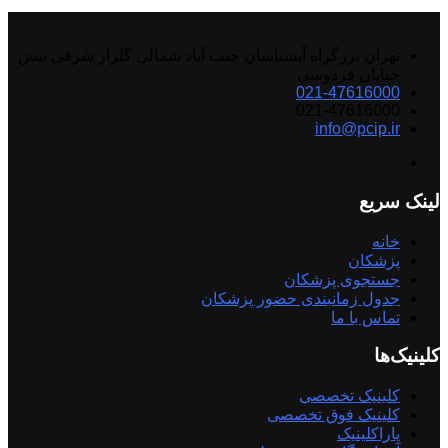
تهران بزرگراه آبشناسان جنت آباد شمالی گلزار شرقی نبش
خیابان فردوسی
021-47616000
021-47616000
info@pcip.ir
لینک سریع
خانه
پزشکان
جستجوی پزشکان
جدول زمانبندی حضور پزشکان
تماس با ما
کلینیک‌ها
کلینیک تخصصی
کلینیک فوق تخصصی
پاراکلینیک