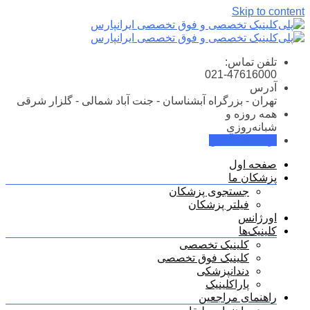
Skip to content
تلفن تماس:
021-47616000
آدرس
تهران - بزرگراه آبشناسان - جنت آباد شمالی - گلزار شرقی
همه روزه و
شبانه‌روزی
نوبت‌دهی آنلاین
صفحه اول
پزشکان ما
جستجوی پزشکان
فیلتر پزشکان
اورژانس
کلینیک‌ها
کلینیک تخصصی
کلینیک فوق تخصصی
دندانپزشکی
پاراکلینیک
راهنمای مراجعین