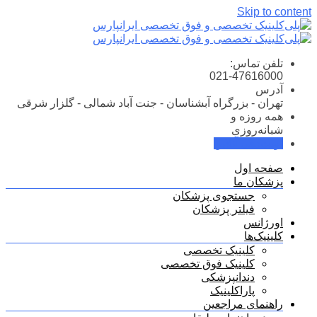
Skip to content
تلفن تماس:
021-47616000
آدرس
تهران - بزرگراه آبشناسان - جنت آباد شمالی - گلزار شرقی
همه روزه و
شبانه‌روزی
نوبت‌دهی آنلاین
صفحه اول
پزشکان ما
جستجوی پزشکان
فیلتر پزشکان
اورژانس
کلینیک‌ها
کلینیک تخصصی
کلینیک فوق تخصصی
دندانپزشکی
پاراکلینیک
راهنمای مراجعین