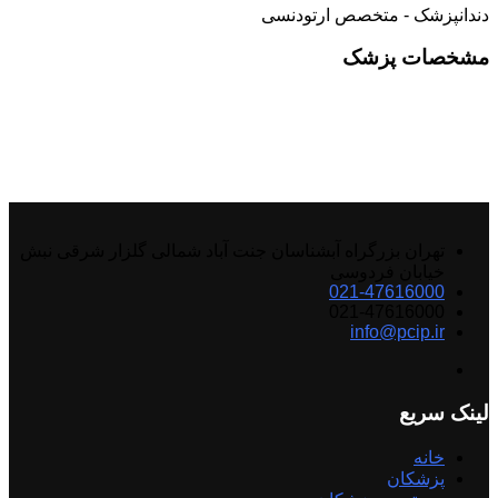
دندانپزشک - متخصص ارتودنسی
مشخصات پزشک
تهران بزرگراه آبشناسان جنت آباد شمالی گلزار شرقی نبش
خیابان فردوسی
021-47616000
021-47616000
info@pcip.ir
لینک سریع
خانه
پزشکان