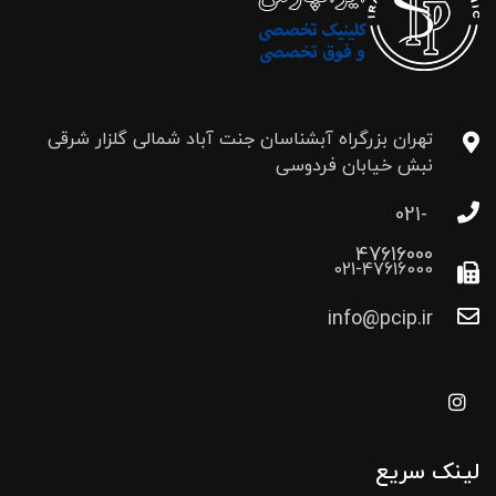
تهران بزرگراه آبشناسان جنت آباد شمالی گلزار شرقی
نبش خیابان فردوسی
021-
47616000
021-47616000
info@pcip.ir
لینک سریع