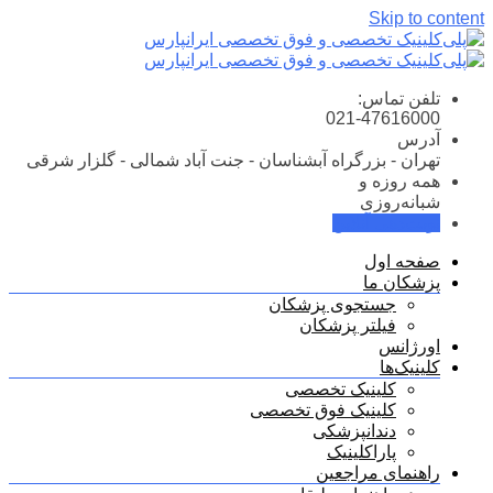
Skip to content
تلفن تماس:
021-47616000
آدرس
تهران - بزرگراه آبشناسان - جنت آباد شمالی - گلزار شرقی
همه روزه و
شبانه‌روزی
نوبت‌دهی آنلاین
صفحه اول
پزشکان ما
جستجوی پزشکان
فیلتر پزشکان
اورژانس
کلینیک‌ها
کلینیک تخصصی
کلینیک فوق تخصصی
دندانپزشکی
پاراکلینیک
راهنمای مراجعین