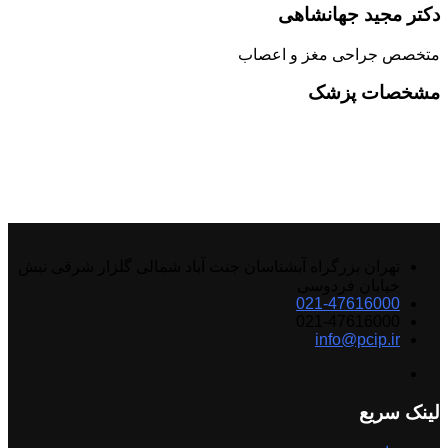
دکتر مجید جهانشاهی
متخصص جراحی مغز و اعصاب
مشخصات پزشک
تهران بزرگراه آبشناسان جنت آباد شمالی گلزار شرقی نبش
خیابان فردوسی
021-47616000
021-47616000
info@pcip.ir
لینک سریع