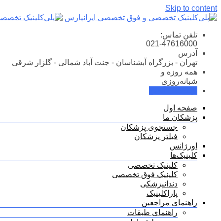
Skip to content
تلفن تماس:
021-47616000
آدرس
تهران - بزرگراه آبشناسان - جنت آباد شمالی - گلزار شرقی
همه روزه و
شبانه‌روزی
نوبت‌دهی آنلاین
صفحه اول
پزشکان ما
جستجوی پزشکان
فیلتر پزشکان
اورژانس
کلینیک‌ها
کلینیک تخصصی
کلینیک فوق تخصصی
دندانپزشکی
پاراکلینیک
راهنمای مراجعین
راهنمای طبقات