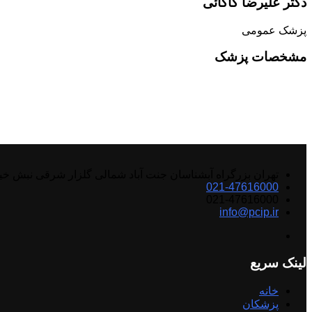
دکتر علیرضا کاکائی
پزشک عمومی
مشخصات پزشک
تهران بزرگراه آبشناسان جنت آباد شمالی گلزار شرقی نبش خ
021-47616000
021-47616000
info@pcip.ir
لینک سریع
خانه
پزشکان