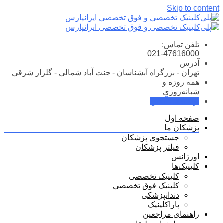
Skip to content
تلفن تماس:
021-47616000
آدرس
تهران - بزرگراه آبشناسان - جنت آباد شمالی - گلزار شرقی
همه روزه و
شبانه‌روزی
نوبت‌دهی آنلاین
صفحه اول
پزشکان ما
جستجوی پزشکان
فیلتر پزشکان
اورژانس
کلینیک‌ها
کلینیک تخصصی
کلینیک فوق تخصصی
دندانپزشکی
پاراکلینیک
راهنمای مراجعین