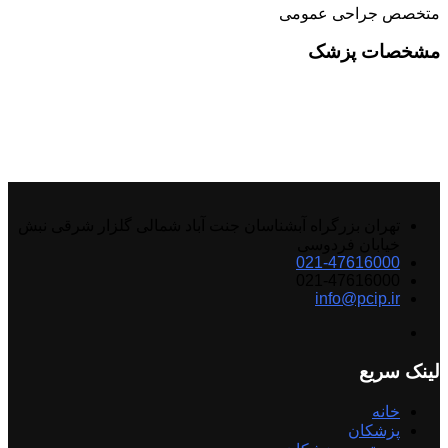
متخصص جراحی عمومی
مشخصات پزشک
تهران بزرگراه آبشناسان جنت آباد شمالی گلزار شرقی نبش
خیابان فردوسی
021-47616000
021-47616000
info@pcip.ir
لینک سریع
خانه
پزشکان