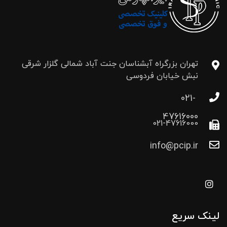
تهران بزرگراه آبشناسان جنت آباد شمالی گلزار شرقی
نبش خیابان فردوسی
021-
47616000
021-47616000
info@pcip.ir
لینک سریع