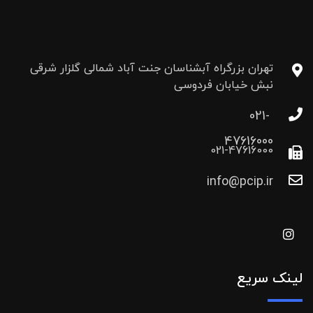
تهران بزرگراه آبشناسان جنت آباد شمالی گلزار شرقی
نبش خیابان فردوسی
021-
47616000
021-47616000
info@pcip.ir
لینک سریع