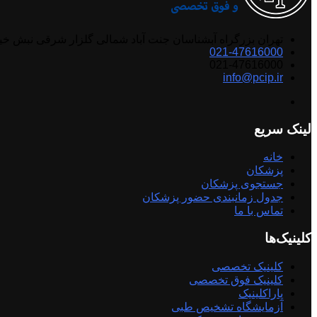
تهران بزرگراه آبشناسان جنت آباد شمالی گلزار شرقی نبش خ
021-47616000
021-47616000
info@pcip.ir
لینک سریع
خانه
پزشکان
جستجوی پزشکان
جدول زمانبندی حضور پزشکان
تماس با ما
کلینیک‌ها
کلینیک تخصصی
کلینیک فوق تخصصی
پاراکلینیک
آزمایشگاه تشخیص طبی