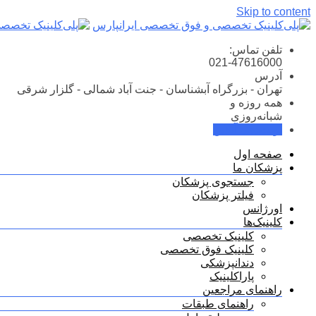
Skip to content
تلفن تماس:
021-47616000
آدرس
تهران - بزرگراه آبشناسان - جنت آباد شمالی - گلزار شرقی
همه روزه و
شبانه‌روزی
نوبت‌دهی آنلاین
صفحه اول
پزشکان ما
جستجوی پزشکان
فیلتر پزشکان
اورژانس
کلینیک‌ها
کلینیک تخصصی
کلینیک فوق تخصصی
دندانپزشکی
پاراکلینیک
راهنمای مراجعین
راهنمای طبقات