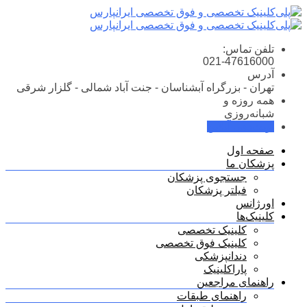
Skip
to
content
تلفن تماس:
021-47616000
آدرس
تهران - بزرگراه آبشناسان - جنت آباد شمالی - گلزار شرقی
همه روزه و
شبانه‌روزی
نوبت‌دهی آنلاین
صفحه اول
پزشکان ما
جستجوی پزشکان
فیلتر پزشکان
اورژانس
کلینیک‌ها
کلینیک تخصصی
کلینیک فوق تخصصی
دندانپزشکی
پاراکلینیک
راهنمای مراجعین
راهنمای طبقات