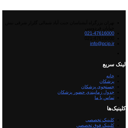
تهران بزرگراه آبشناسان جنت آباد شمالی گلزار شرقی نبش
خیابان فردوسی
021-47616000
021-47616000
info@pcip.ir
لینک سریع
خانه
پزشکان
جستجوی پزشکان
جدول زمانبندی حضور پزشکان
تماس با ما
کلینیک‌ها
کلینیک تخصصی
کلینیک فوق تخصصی