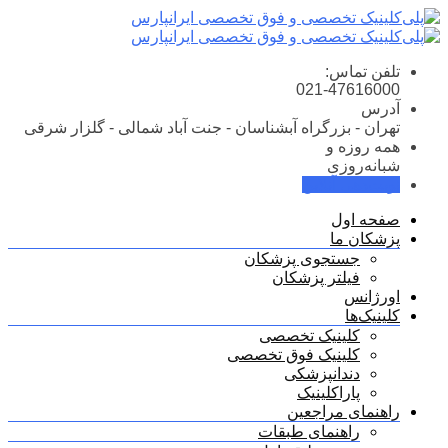
Skip
to
content
تلفن تماس:
021-47616000
آدرس
تهران - بزرگراه آبشناسان - جنت آباد شمالی - گلزار شرقی
همه روزه و
شبانه‌روزی
نوبت‌دهی آنلاین
صفحه اول
پزشکان ما
جستجوی پزشکان
فیلتر پزشکان
اورژانس
کلینیک‌ها
کلینیک تخصصی
کلینیک فوق تخصصی
دندانپزشکی
پاراکلینیک
راهنمای مراجعین
راهنمای طبقات