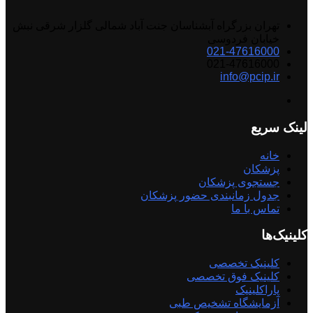
تهران بزرگراه آبشناسان جنت آباد شمالی گلزار شرقی نبش
خیابان فردوسی
021-47616000
021-47616000
info@pcip.ir
لینک سریع
خانه
پزشکان
جستجوی پزشکان
جدول زمانبندی حضور پزشکان
تماس با ما
کلینیک‌ها
کلینیک تخصصی
کلینیک فوق تخصصی
پاراکلینیک
آزمایشگاه تشخیص طبی