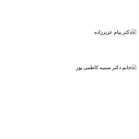
دکتر مژگان دهقانی
متخصص زنان و زايمان
دکتر پیام عزیززاده
متخصص تغذیه و رژیم
دکتر مریم مهدوی سعیدی
متخصص بیماری‌های داخلی
دکتر محمدرضا شجاعی
متخصص بیهوشی