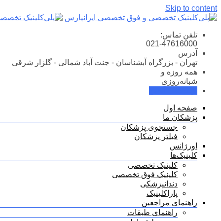
Skip to content
تلفن تماس:
021-47616000
آدرس
تهران - بزرگراه آبشناسان - جنت آباد شمالی - گلزار شرقی
همه روزه و
شبانه‌روزی
نوبت‌دهی آنلاین
صفحه اول
پزشکان ما
جستجوی پزشکان
فیلتر پزشکان
اورژانس
کلینیک‌ها
کلینیک تخصصی
کلینیک فوق تخصصی
دندانپزشکی
پاراکلینیک
راهنمای مراجعین
راهنمای طبقات