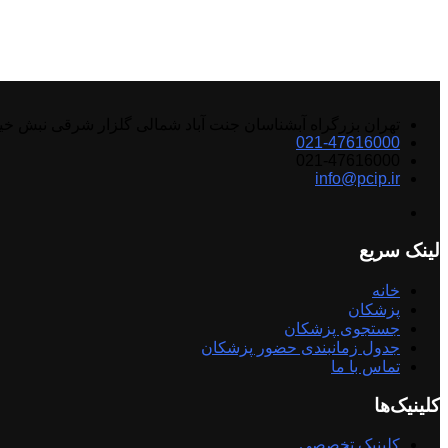
تهران بزرگراه آبشناسان جنت آباد شمالی گلزار شرقی نبش خ
021-47616000
021-47616000
info@pcip.ir
لینک سریع
خانه
پزشکان
جستجوی پزشکان
جدول زمانبندی حضور پزشکان
تماس با ما
کلینیک‌ها
کلینیک تخصصی