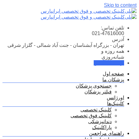
Skip to content
تلفن تماس:
021-47616000
آدرس
تهران - بزرگراه آبشناسان - جنت آباد شمالی - گلزار شرقی
همه روزه و
شبانه‌روزی
نوبت‌دهی آنلاین
صفحه اول
پزشکان ما
جستجوی پزشکان
فیلتر پزشکان
اورژانس
کلینیک‌ها
کلینیک تخصصی
کلینیک فوق تخصصی
دندانپزشکی
پاراکلینیک
راهنمای مراجعین