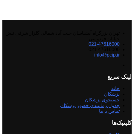
تهران بزرگراه آبشناسان جنت آباد شمالی گلزار شرقی نبش
خیابان فردوسی
021-47616000
021-47616000
info@pcip.ir
لینک سریع
خانه
پزشکان
جستجوی پزشکان
جدول زمانبندی حضور پزشکان
تماس با ما
کلینیک‌ها