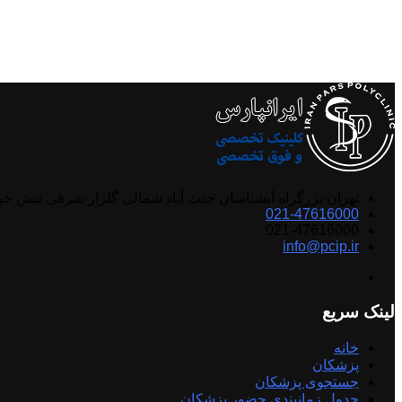
تهران بزرگراه آبشناسان جنت آباد شمالی گلزار شرقی نبش خ
021-47616000
021-47616000
info@pcip.ir
لینک سریع
خانه
پزشکان
جستجوی پزشکان
جدول زمانبندی حضور پزشکان