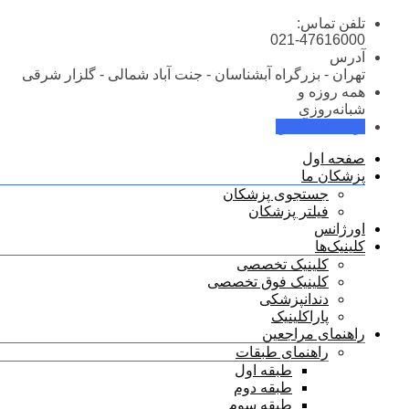
تلفن تماس:
021-47616000
آدرس
تهران - بزرگراه آبشناسان - جنت آباد شمالی - گلزار شرقی
همه روزه و
شبانه‌روزی
نوبت‌دهی آنلاین
صفحه اول
پزشکان ما
جستجوی پزشکان
فیلتر پزشکان
اورژانس
کلینیک‌ها
کلینیک تخصصی
کلینیک فوق تخصصی
دندانپزشکی
پاراکلینیک
راهنمای مراجعین
راهنمای طبقات
طبقه اول
طبقه دوم
طبقه سوم