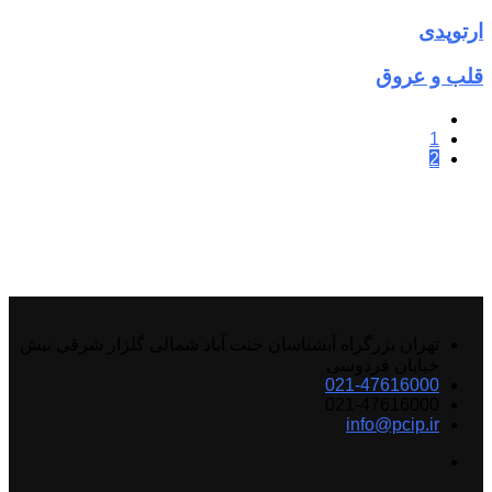
ارتوپدی
قلب و عروق
1
2
تهران بزرگراه آبشناسان جنت آباد شمالی گلزار شرقی نبش
خیابان فردوسی
021-47616000
021-47616000
info@pcip.ir