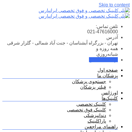
Skip to content
تلفن تماس:
021-47616000
آدرس
تهران - بزرگراه آبشناسان - جنت آباد شمالی - گلزار شرقی
همه روزه و
شبانه‌روزی
نوبت‌دهی آنلاین
صفحه اول
پزشکان ما
جستجوی پزشکان
فیلتر پزشکان
اورژانس
کلینیک‌ها
کلینیک تخصصی
کلینیک فوق تخصصی
دندانپزشکی
پاراکلینیک
راهنمای مراجعین