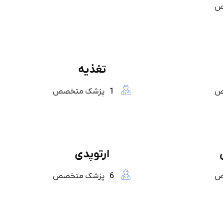
ص
تغذیه
ص
1
پزشک متخصص
ارتوپدی
ص
6
پزشک متخصص