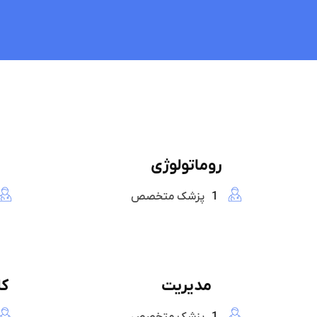
روماتولوژی
1
پزشک متخصص
مدیریت
ک