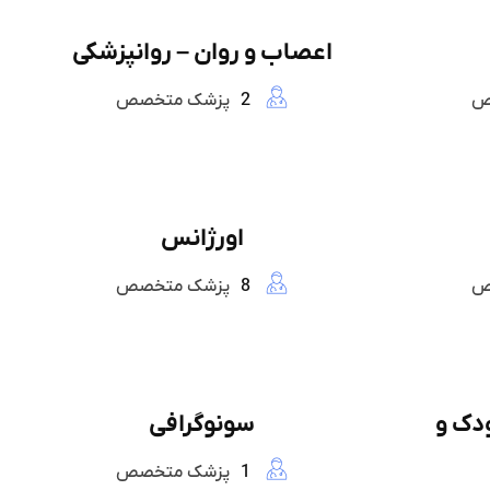
اعصاب و روان – روانپزشکی
ص
2
پزشک متخصص
اورژانس
ص
8
پزشک متخصص
دک و
سونوگرافی
1
پزشک متخصص