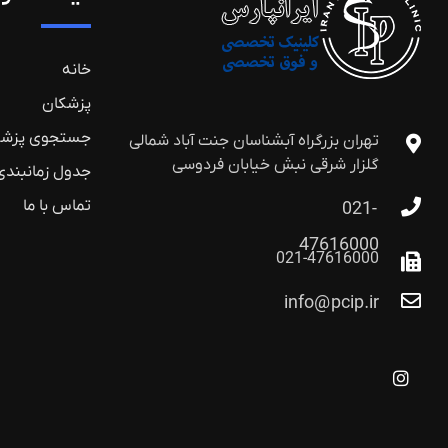
خانه
پزشکان
جستجوی پزشک
تهران بزرگراه آبشناسان جنت آباد شمالی
گلزار شرقی نبش خیابان فردوسی
جدول زمانبند
تماس با ما
021-
47616000
021-47616000
info@pcip.ir