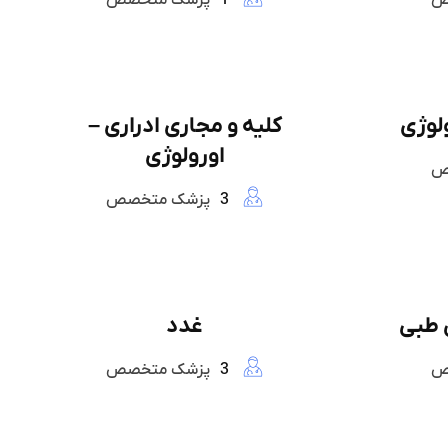
ص
1
پزشک متخصص
لوژی
کلیه و مجاری ادراری –
اورولوژی
ص
3
پزشک متخصص
 طبی
غدد
ص
3
پزشک متخصص