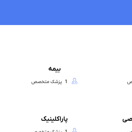
بیمه
ص
1
پزشک متخصص
صی
پاراکلینیک