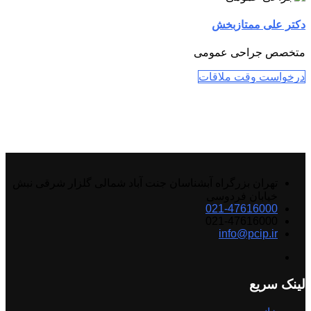
دکتر علی ممتازبخش
متخصص جراحی عمومی
درخواست وقت ملاقات
تهران بزرگراه آبشناسان جنت آباد شمالی گلزار شرقی نبش
خیابان فردوسی
021-47616000
021-47616000
info@pcip.ir
لینک سریع