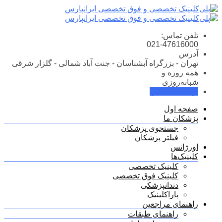
Skip
to
content
تلفن تماس:
021-47616000
آدرس
تهران - بزرگراه آبشناسان - جنت آباد شمالی - گلزار شرقی
همه روزه و
شبانه‌روزی
نوبت‌دهی آنلاین
صفحه اول
پزشکان ما
جستجوی پزشکان
فیلتر پزشکان
اورژانس
کلینیک‌ها
کلینیک تخصصی
کلینیک فوق تخصصی
دندانپزشکی
پاراکلینیک
راهنمای مراجعین
راهنمای طبقات