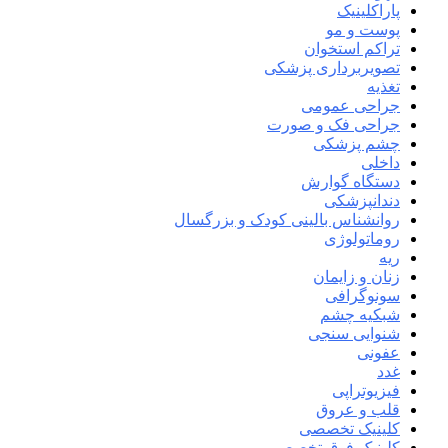
پاراکلینیک
پوست و مو
تراکم استخوان
تصویربرداری پزشکی
تغذیه
جراحی عمومی
جراحی فک و صورت
چشم پزشکی
داخلی
دستگاه گوارش
دندانپزشکی
روانشناس بالینی کودک و بزرگسال
روماتولوژی
ریه
زنان و زایمان
سونوگرافی
شبکیه چشم
شنوایی سنجی
عفونی
غدد
فیزیوتراپی
قلب و عروق
کلینیک تخصصی
کلینیک فوق تخصصی