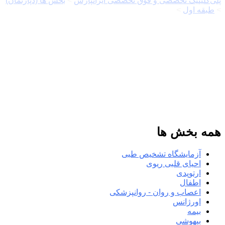
پلی‌کلینیک تخصصی و فوق تخصصی ایرانپارس
>
بخش ها (دپارتمان)
>
طبقه اول
>
جراحی عمومی
همه بخش ها
آزمایشگاه تشخیص طبی
احیای قلبی ریوی
ارتوپدی
اطفال
اعصاب و روان - روانپزشکی
اورژانس
بیمه
بیهوشی