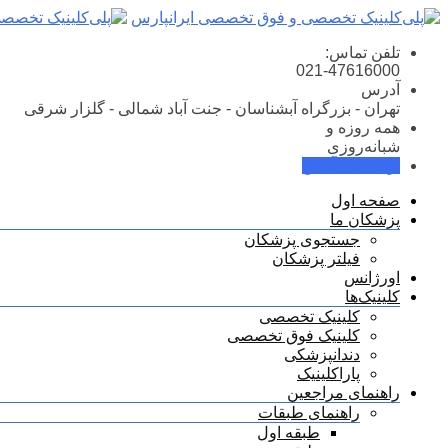
Skip
to
content
تلفن تماس:
021-47616000
آدرس
تهران - بزرگراه آبشناسان - جنت آباد شمالی - گلزار شرقی
همه روزه و
شبانه‌روزی
نوبت‌دهی آنلاین
صفحه اول
پزشکان ما
جستجوی پزشکان
فیلتر پزشکان
اورژانس
کلینیک‌ها
کلینیک تخصصی
کلینیک فوق تخصصی
دندانپزشکی
پاراکلینیک
راهنمای مراجعین
راهنمای طبقات
طبقه اول