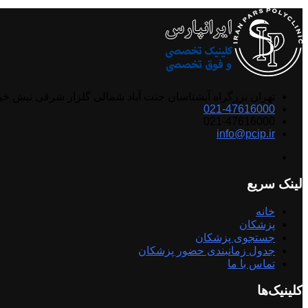
تهران بزرگراه آبشناسان جنت آباد شمالی گلزار شرقی نبش خ
021-47616000
021-47616000
info@pcip.ir
لینک سریع
خانه
پزشکان
جستجوی پزشکان
جدول زمانبندی حضور پزشکان
تماس با ما
کلینیک‌ها