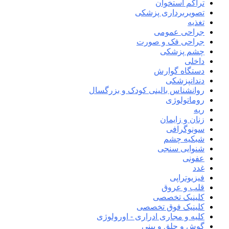
تراکم استخوان
تصویربرداری پزشکی
تغذیه
جراحی عمومی
جراحی فک و صورت
چشم پزشکی
داخلی
دستگاه گوارش
دندانپزشکی
روانشناس بالینی کودک و بزرگسال
روماتولوژی
ریه
زنان و زایمان
سونوگرافی
شبکیه چشم
شنوایی سنجی
عفونی
غدد
فیزیوتراپی
قلب و عروق
کلینیک تخصصی
کلینیک فوق تخصصی
کلیه و مجاری ادراری - اورولوژی
گوش و حلق و بینی