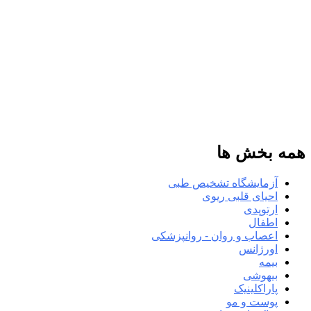
همه بخش ها
آزمایشگاه تشخیص طبی
احیای قلبی ریوی
ارتوپدی
اطفال
اعصاب و روان - روانپزشکی
اورژانس
بیمه
بیهوشی
پاراکلینیک
پوست و مو