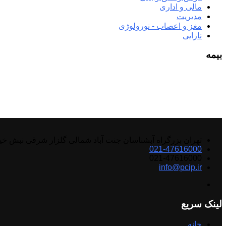
مالی و اداری
مدیریت
مغز و اعصاب - نورولوژی
نازایی
بیمه
تهران بزرگراه آبشناسان جنت آباد شمالی گلزار شرقی نبش خ
021-47616000
021-47616000
info@pcip.ir
لینک سریع
خانه