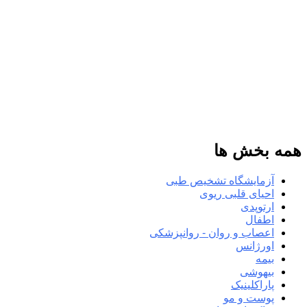
همه بخش ها
آزمایشگاه تشخیص طبی
احیای قلبی ریوی
ارتوپدی
اطفال
اعصاب و روان - روانپزشکی
اورژانس
بیمه
بیهوشی
پاراکلینیک
پوست و مو