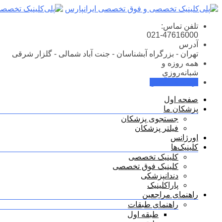
Skip
to
content
تلفن تماس:
021-47616000
آدرس
تهران - بزرگراه آبشناسان - جنت آباد شمالی - گلزار شرقی
همه روزه و
شبانه‌روزی
نوبت‌دهی آنلاین
صفحه اول
پزشکان ما
جستجوی پزشکان
فیلتر پزشکان
اورژانس
کلینیک‌ها
کلینیک تخصصی
کلینیک فوق تخصصی
دندانپزشکی
پاراکلینیک
راهنمای مراجعین
راهنمای طبقات
طبقه اول