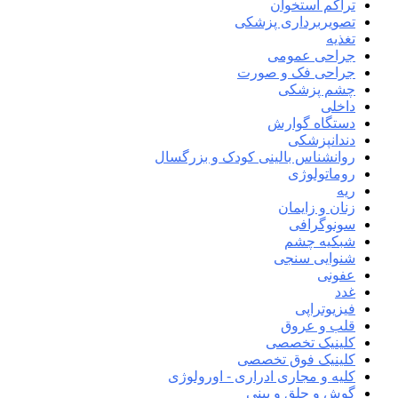
تراکم استخوان
تصویربرداری پزشکی
تغذیه
جراحی عمومی
جراحی فک و صورت
چشم پزشکی
داخلی
دستگاه گوارش
دندانپزشکی
روانشناس بالینی کودک و بزرگسال
روماتولوژی
ریه
زنان و زایمان
سونوگرافی
شبکیه چشم
شنوایی سنجی
عفونی
غدد
فیزیوتراپی
قلب و عروق
کلینیک تخصصی
کلینیک فوق تخصصی
کلیه و مجاری ادراری - اورولوژی
گوش و حلق و بینی